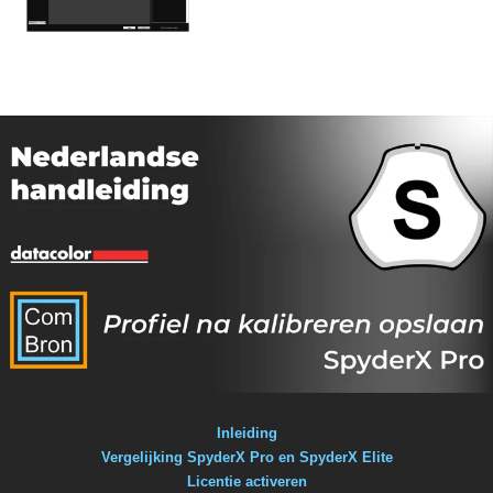
Inleiding
Vergelijking SpyderX Pro en SpyderX Elite
Licentie activeren