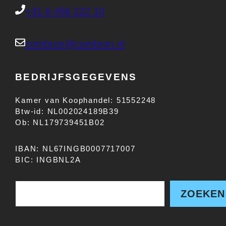
+31 6 456 222 10
combron@combron.nl
BEDRIJFSGEGEVENS
Kamer van Koophandel: 51552248
Btw-id: NL002024189B39
Ob: NL179739451B02
IBAN: NL67INGB0007717007
BIC: INGBNL2A
Zoe
ZOEKEN