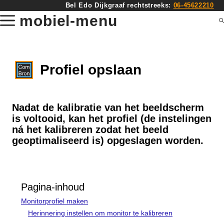
Ga
Bel Edo Dijkgraaf rechtstreeks:
06-45622210
naar
mobiel-menu
de
inhoud
Profiel opslaan
Nadat de kalibratie van het beeldscherm
is voltooid, kan het profiel (de instelingen
ná het kalibreren zodat het beeld
geoptimaliseerd is) opgeslagen worden.
Pagina-inhoud
Monitorprofiel maken
Herinnering instellen om monitor te kalibreren