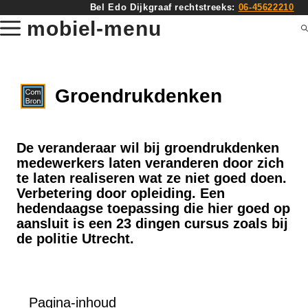
Ga
Bel Edo Dijkgraaf rechtstreeks:
06-45622210
naar
mobiel-menu
de
inhoud
Groendrukdenken
De veranderaar wil bij groendrukdenken
medewerkers laten veranderen door zich
te laten realiseren wat ze niet goed doen.
Verbetering door opleiding. Een
hedendaagse toepassing die hier goed op
aansluit is een 23 dingen cursus zoals bij
de politie Utrecht.
Pagina-inhoud