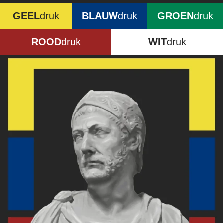
GEEL
druk
BLAUW
druk
GROEN
druk
ROOD
druk
WIT
druk