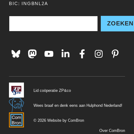
BIC: INGBNL2A
Zoe
ZOEKEN
Lid coöperatie ZP&co
Wees braaf en denk eens aan Hulphond Nederland!
© 2026 Website by ComBron
Over ComBron