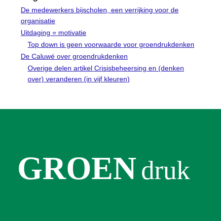
De medewerkers bijscholen, een verrijking voor de
organisatie
Uitdaging = motivatie
Top down is geen voorwaarde voor groendrukdenken
De Caluwé over groendrukdenken
Overige delen artikel Crisisbeheersing en (denken
over) veranderen (in vijf kleuren)