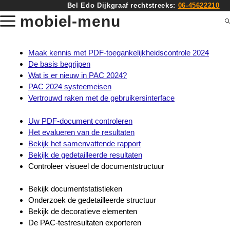
Ga
Bel Edo Dijkgraaf rechtstreeks:
06-45622210
naar
mobiel-menu
de
inhoud
Maak kennis met PDF-toegankelijkheidscontrole 2024
De basis begrijpen
Wat is er nieuw in PAC 2024?
PAC 2024 systeemeisen
Vertrouwd raken met de gebruikersinterface
Uw PDF-document controleren
Het evalueren van de resultaten
Bekijk het samenvattende rapport
Bekijk de gedetailleerde resultaten
Controleer visueel de documentstructuur
Bekijk documentstatistieken
Onderzoek de gedetailleerde structuur
Bekijk de decoratieve elementen
De PAC-testresultaten exporteren