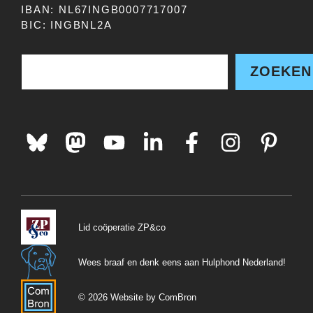
IBAN: NL67INGB0007717007
BIC: INGBNL2A
Zoe
ZOEKEN
Lid coöperatie ZP&co
Wees braaf en denk eens aan Hulphond Nederland!
© 2026 Website by ComBron