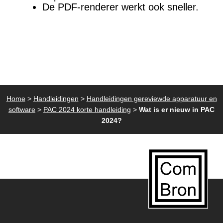
De PDF-renderer werkt ook sneller.
Home
>
Handleidingen
>
Handleidingen gereviewde apparatuur en
software
>
PAC 2024 korte handleiding
>
Wat is er nieuw in PAC
2024?