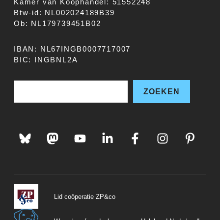
Kamer van Koophandel: 51552248
Btw-id: NL002024189B39
Ob: NL179739451B02
IBAN: NL67INGB0007717007
BIC: INGBNL2A
Zoe
ZOEKEN
Lid coöperatie ZP&co