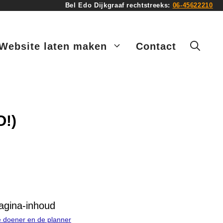
Bel Edo Dijkgraaf rechtstreeks:
06-45622210
Website laten maken
Contact
O!)
agina-inhoud
 doener en de planner