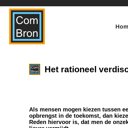
Ga
naar
de
inhoud
Ho
Het rationeel verdi
Als mensen mogen kiezen tussen ee
opbrengst in de toekomst, dan kiez
Reden hiervoor is, dat men de onze